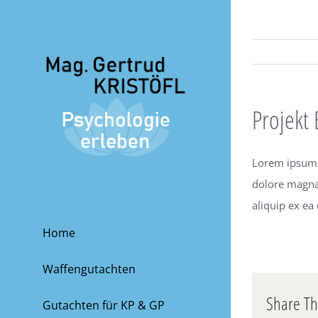
Zum
Inhalt
springen
Projekt
Lorem ipsum d
dolore magna 
aliquip ex e
Home
Waffengutachten
Share Th
Gutachten für KP & GP